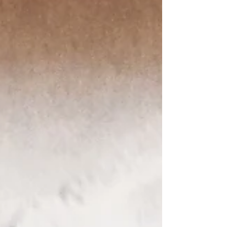
Treffsicherheit, in der Jaeger dieses tragikomische
Scheitern in Szene setzt, zeugt von seinem tiefen
Realitäts- und Sprachverständnis. "Erinnerungen"
des Schauspielers : Ich kam nach Berlin zurück
und äh plötzlich lag ein Telegramm da ich war also
„Kom