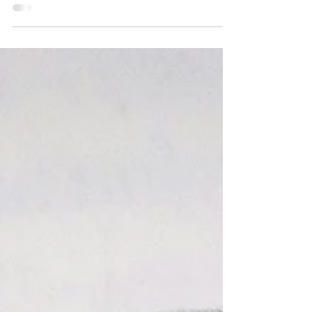
überall am Amazonas anzutreffen. Um mit ihm
Bekanntschaft zu machen bestiegen wir in äh
Costa däh della Chalga ein schmales Boot. Unser
Begleiter Hachera de Kote sagte uns in gutem
Wienerisch äh paquillium para quanté pa- para
quanté das heißt so viel wie guten Tag wie geht’s
es kann aber auch ä übermorgen äh bedeuten
aber das nur am Rande. Und so kamen wir mit
unserem äh äh Forschungen mit unserem
Kamerateam dort an wo wir ohnehi